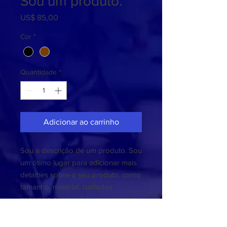
Sou um produto.
Preço
US$ 85,00
Cor
*
Quantidade
*
Adicionar ao carrinho
Sou a descrição de um produto. Sou 
um ótimo lugar para adicionar mais 
detalhes sobre o seu produto, como 
tamanho, material, cuidados 
especiais e instruções para limpeza.